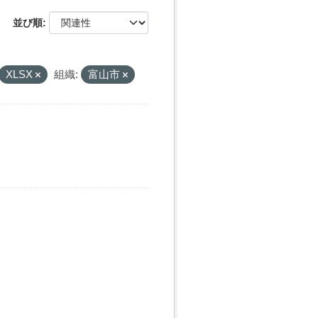
並び順
XLSX
組織:
富山市