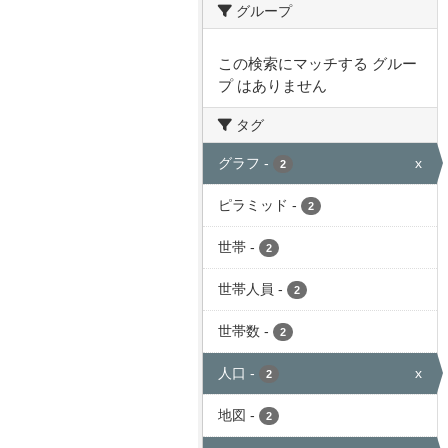
グループ
この検索にマッチする グルー
プ はありません
タグ
グラフ
-
x
2
ピラミッド
-
2
世帯
-
2
世帯人員
-
2
世帯数
-
2
人口
-
x
2
地図
-
2