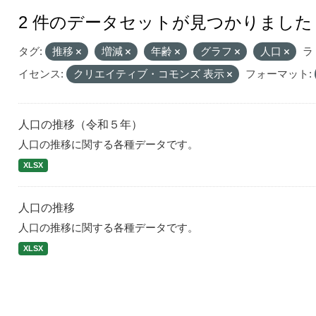
2 件のデータセットが見つかりました
タグ:
推移
増減
年齢
グラフ
人口
ラ
イセンス:
クリエイティブ・コモンズ 表示
フォーマット:
人口の推移（令和５年）
人口の推移に関する各種データです。
XLSX
人口の推移
人口の推移に関する各種データです。
XLSX