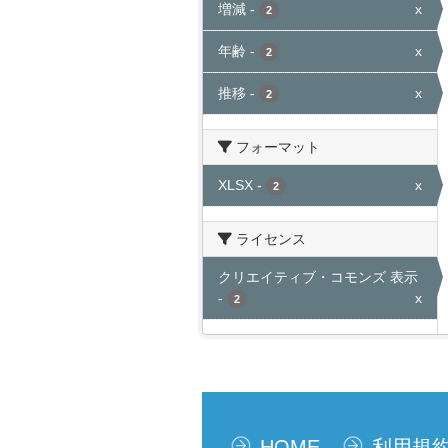
増減
-
x
2
年齢
-
x
2
推移
-
x
2
フォーマット
XLSX
-
x
2
ライセンス
クリエイティブ・コモンズ 表示
-
x
2
HOME
利用規