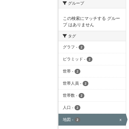
グループ
この検索にマッチする グルー
プ はありません
タグ
グラフ
-
2
ピラミッド
-
2
世帯
-
2
世帯人員
-
2
世帯数
-
2
人口
-
2
地図
-
x
2