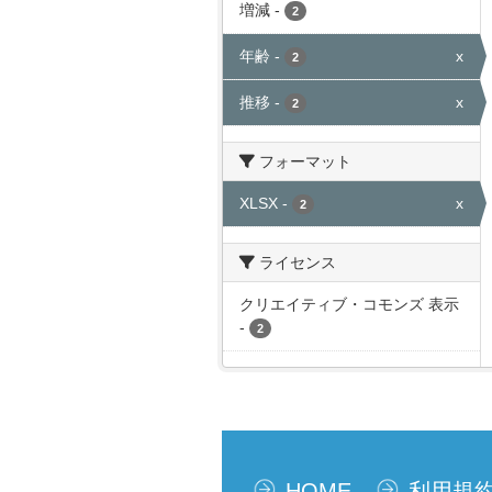
増減
-
2
年齢
-
x
2
推移
-
x
2
フォーマット
XLSX
-
x
2
ライセンス
クリエイティブ・コモンズ 表示
-
2
HOME
利用規