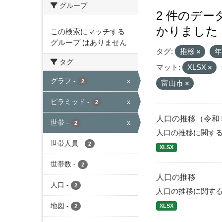
グループ
2 件のデ
かりました
この検索にマッチする
グループ はありません
タグ:
推移
タグ
マット:
XLSX
グラフ
-
x
2
富山市
ピラミッド
-
x
2
人口の推移（令和
世帯
-
x
2
人口の推移に関す
世帯人員
-
2
XLSX
世帯数
-
2
人口の推移
人口
-
2
人口の推移に関す
地図
-
XLSX
2