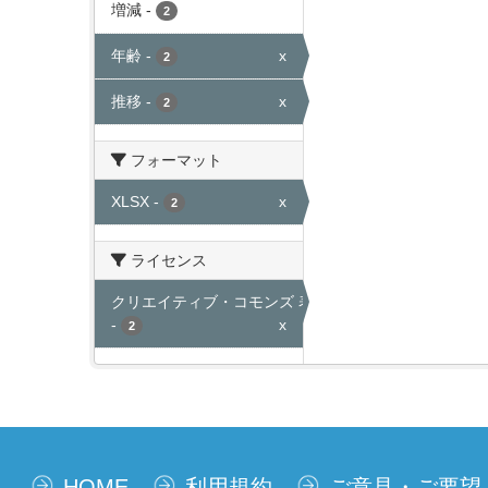
増減
-
2
年齢
-
x
2
推移
-
x
2
フォーマット
XLSX
-
x
2
ライセンス
クリエイティブ・コモンズ 表示
-
x
2
HOME
利用規約
ご意見・ご要望