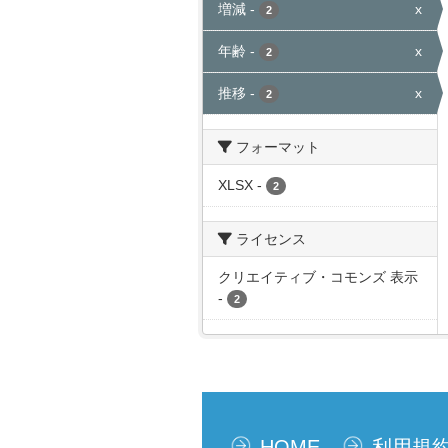
増減
-
x
2
年齢
-
x
2
推移
-
x
2
フォーマット
XLSX
-
2
ライセンス
クリエイティブ・コモンズ 表示
-
2
HOME
利用規