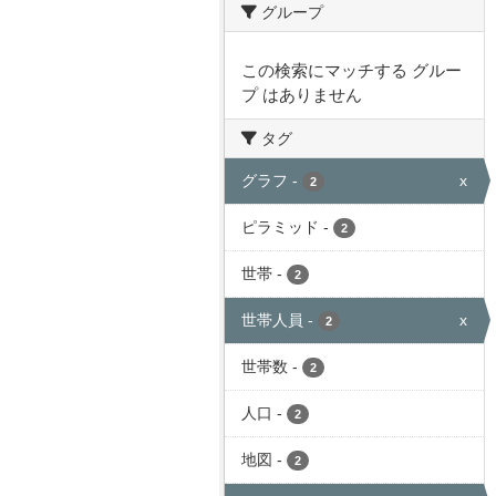
グループ
この検索にマッチする グルー
プ はありません
タグ
グラフ
-
x
2
ピラミッド
-
2
世帯
-
2
世帯人員
-
x
2
世帯数
-
2
人口
-
2
地図
-
2