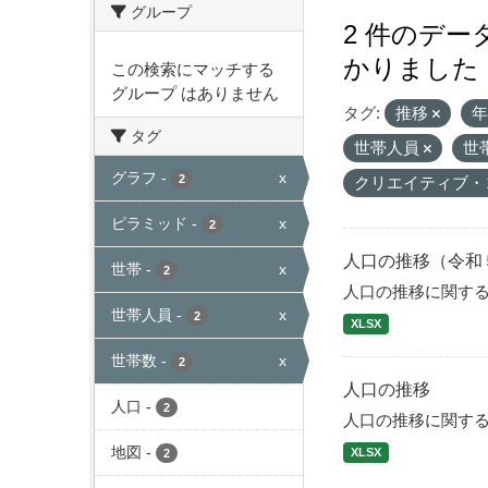
グループ
2 件のデ
かりました
この検索にマッチする
グループ はありません
タグ:
推移
タグ
世帯人員
世
グラフ
-
x
2
クリエイティブ・
ピラミッド
-
x
2
人口の推移（令和
世帯
-
x
2
人口の推移に関す
世帯人員
-
x
2
XLSX
世帯数
-
x
2
人口の推移
人口
-
2
人口の推移に関す
地図
-
XLSX
2