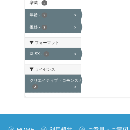
増減
-
2
年齢
-
x
2
推移
-
x
2
フォーマット
XLSX
-
x
2
ライセンス
クリエイティブ・コモンズ 表示
-
x
2
HOME
利用規約
ご意見・ご要望