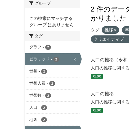
グループ
2 件のデ
かりました
この検索にマッチする
グループ はありません
タグ:
推移
タグ
クリエイティブ・
グラフ
-
2
ピラミッド
-
x
人口の推移（令和
2
人口の推移に関す
世帯
-
2
XLSX
世帯人員
-
2
人口の推移
世帯数
-
2
人口の推移に関す
人口
-
2
XLSX
地図
-
2