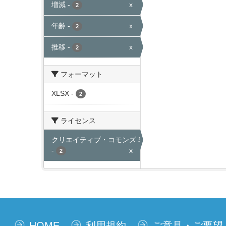
増減
-
x
2
年齢
-
x
2
推移
-
x
2
フォーマット
XLSX
-
2
ライセンス
クリエイティブ・コモンズ 表示
-
x
2
HOME
利用規約
ご意見・ご要望