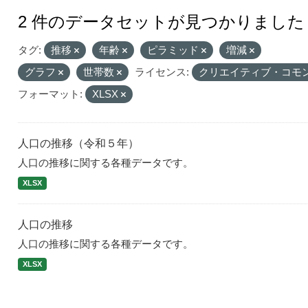
2 件のデータセットが見つかりました
タグ:
推移
年齢
ピラミッド
増減
グラフ
世帯数
ライセンス:
クリエイティブ・コモ
フォーマット:
XLSX
人口の推移（令和５年）
人口の推移に関する各種データです。
XLSX
人口の推移
人口の推移に関する各種データです。
XLSX