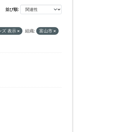
並び順
ンズ 表示
組織:
富山市