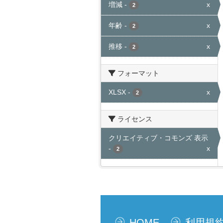
増減
-
x
2
年齢
-
x
2
推移
-
x
2
フォーマット
XLSX
-
x
2
ライセンス
クリエイティブ・コモンズ 表示
-
x
2
HOME
利用規