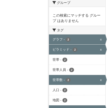
グループ
この検索にマッチする グルー
プ はありません
タグ
グラフ
-
x
2
ピラミッド
-
x
2
世帯
-
2
世帯人員
-
2
世帯数
-
x
2
人口
-
2
地図
-
2