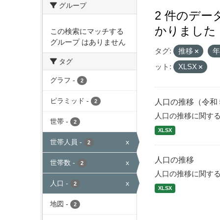
グループ
2 件のデ
かりました
この検索にマッチする
グループ はありません
タグ:
推移
タグ
ット:
XLSX
グラフ
-
2
ピラミッド
-
人口の推移（令和
2
人口の推移に関す
世帯
-
2
XLSX
世帯人員
-
x
2
人口の推移
世帯数
-
x
2
人口の推移に関す
人口
-
x
2
XLSX
地図
-
2