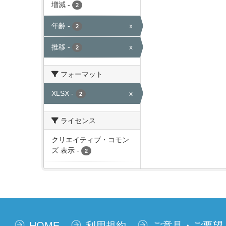
増減
-
2
年齢
-
x
2
推移
-
x
2
フォーマット
XLSX
-
x
2
ライセンス
クリエイティブ・コモン
ズ 表示
-
2
HOME
利用規約
ご意見・ご要望