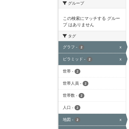
グループ
この検索にマッチする グルー
プ はありません
タグ
グラフ
-
x
2
ピラミッド
-
x
2
世帯
-
2
世帯人員
-
2
世帯数
-
2
人口
-
2
地図
-
x
2