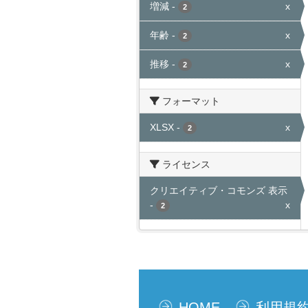
増減
-
x
2
年齢
-
x
2
推移
-
x
2
フォーマット
XLSX
-
x
2
ライセンス
クリエイティブ・コモンズ 表示
-
x
2
HOME
利用規