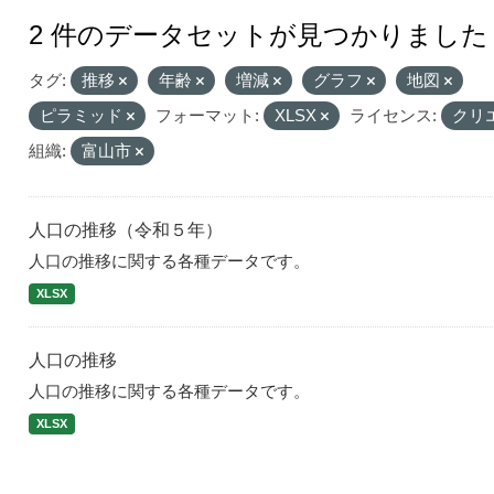
2 件のデータセットが見つかりました
タグ:
推移
年齢
増減
グラフ
地図
ピラミッド
フォーマット:
XLSX
ライセンス:
クリ
組織:
富山市
人口の推移（令和５年）
人口の推移に関する各種データです。
XLSX
人口の推移
人口の推移に関する各種データです。
XLSX