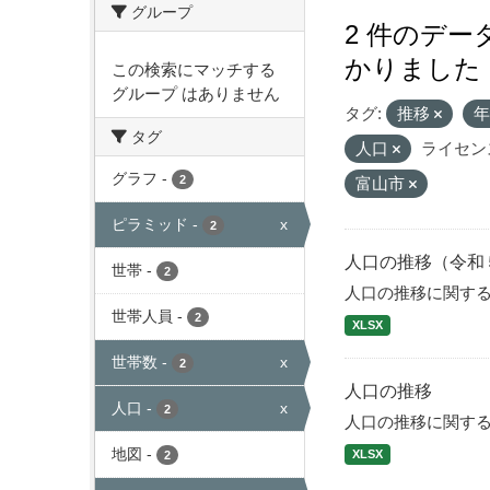
グループ
2 件のデ
かりました
この検索にマッチする
グループ はありません
タグ:
推移
タグ
人口
ライセン
グラフ
-
2
富山市
ピラミッド
-
x
2
人口の推移（令和
世帯
-
2
人口の推移に関す
世帯人員
-
2
XLSX
世帯数
-
x
2
人口の推移
人口
-
x
2
人口の推移に関す
地図
-
XLSX
2