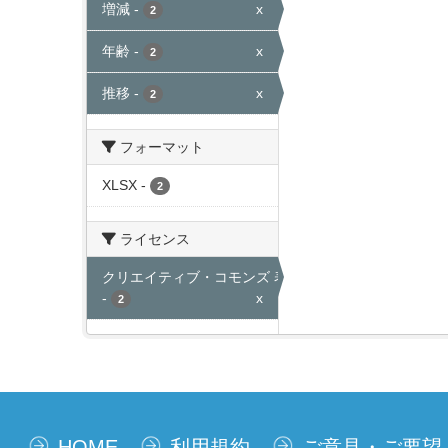
増減
-
x
2
年齢
-
x
2
推移
-
x
2
フォーマット
XLSX
-
2
ライセンス
クリエイティブ・コモンズ 表示
-
x
2
HOME
利用規約
ご意見・ご要望