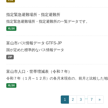
CSV
指定緊急避難場所・指定避難所
指定緊急避難場所・指定避難所の一覧データです。
XLSX
富山市バス情報データ GTFS-JP
国が定めた標準的なバス情報データ
ZIP
富山市人口・世帯増減表（令和７年）
令和７年（１月～１２月）の各月末現在の、前月と比較した地
XLSX
...
1
2
3
7
»