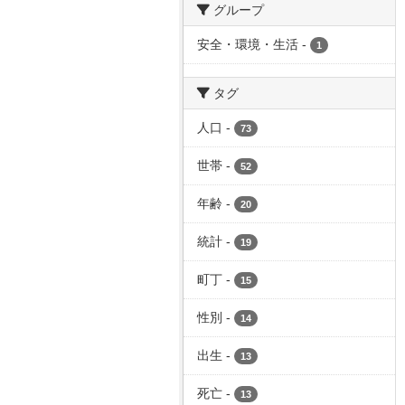
グループ
安全・環境・生活
-
1
タグ
人口
-
73
世帯
-
52
年齢
-
20
統計
-
19
町丁
-
15
性別
-
14
出生
-
13
死亡
-
13