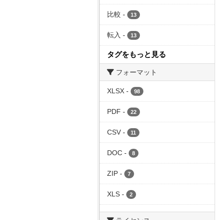
比較
-
13
転入
-
13
タグをもっと見る
フォーマット
XLSX
-
98
PDF
-
22
CSV
-
11
DOC
-
8
ZIP
-
7
XLS
-
2