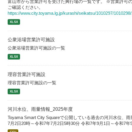
富山市から営業許可を受けた興行場の一覧です。 ※営業許可の
ご確認ください。
https://www.city.toyama.lg.jp/kurashi/seikatsu/1010297/1010298
XLSX
公衆浴場営業許可施設
公衆浴場営業許可施設の一覧
XLSX
理容営業許可施設
理容営業許可施設の一覧
XLSX
河川水位、雨量情報_2025年度
Toyama Smart City Squareで公開している過去の河川水
7月2日20時～令和7年7月2日5時30分 令和7年9月1日～令和7年