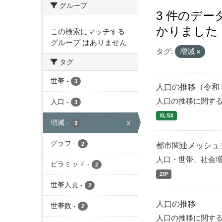
グループ
3 件のデ
かりました
この検索にマッチする
グループ はありません
タグ:
増減
タグ
世帯
-
3
人口の推移（令和
人口の推移に関す
人口
-
3
XLSX
増減
-
x
3
グラフ
-
2
都市関連メッシュ
人口・世帯、社会
ピラミッド
-
2
ZIP
世帯人員
-
2
人口の推移
世帯数
-
2
人口の推移に関す