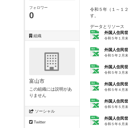
フォロワー
令和５年（１～１
0
す。
データとリソース
外国人住民
組織
令和５年１月
外国人住民
令和５年２月
外国人住民
令和５年３月
富山市
外国人住民
この組織には説明があ
令和５年４月
りません
外国人住民
令和５年５月
ソーシャル
外国人住民
Twitter
令和５年６月