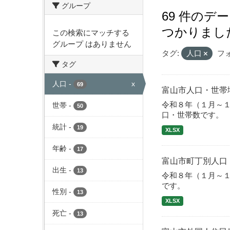
グループ
69 件のデ
つかりまし
この検索にマッチする
グループ はありません
タグ:
人口
フ
タグ
人口
-
x
69
富山市人口・世帯
令和８年（１月～
世帯
-
50
口・世帯数です。
統計
-
19
XLSX
年齢
-
17
富山市町丁別人口
出生
-
13
令和８年（１月～
です。
性別
-
13
XLSX
死亡
-
13