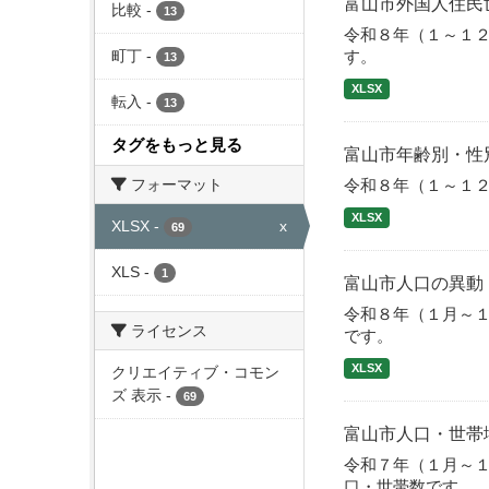
富山市外国人住民
比較
-
13
令和８年（１～１
す。
町丁
-
13
XLSX
転入
-
13
タグをもっと見る
富山市年齢別・性
令和８年（１～１
フォーマット
XLSX
XLSX
-
x
69
XLS
-
1
富山市人口の異動
令和８年（１月～
ライセンス
です。
XLSX
クリエイティブ・コモン
ズ 表示
-
69
富山市人口・世帯
令和７年（１月～
口・世帯数です。