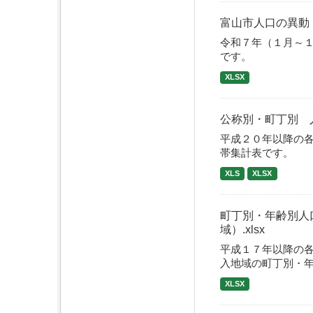
富山市人口の異動
令和７年（１月～
です。
XLSX
公称別・町丁別 
平成２０年以降の
帯集計表です。
XLS
XLSX
町丁別・年齢別人
域）.xlsx
平成１７年以降の
入地域の町丁別・年
XLSX